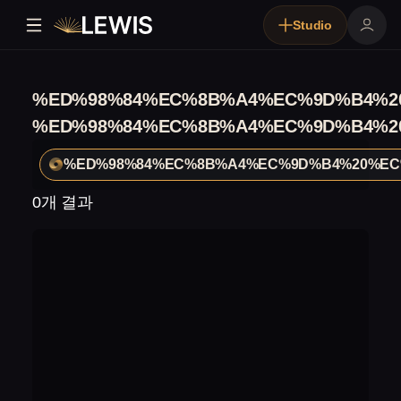
Studio
%ED%98%84%EC%8B%A4%EC%9D%B4%2
%ED%98%84%EC%8B%A4%EC%9D%B4%2
%ED%98%84%EC%8B%A4%EC%9D%B4%20%EC
0개 결과