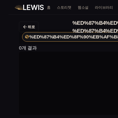
홈
스토리챗
웹소설
라이브러리
%ED%87%B4%ED
뒤로
%ED%87%B4%ED
%ED%87%B4%ED%8F%90%EB%AF%B
0개 결과