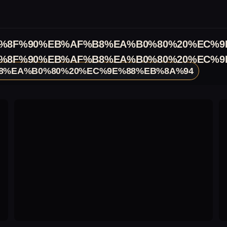
%8F%90%EB%AF%B8%EA%B0%80%20%EC%9
%8F%90%EB%AF%B8%EA%B0%80%20%EC%9
8%EA%B0%80%20%EC%9E%88%EB%8A%94