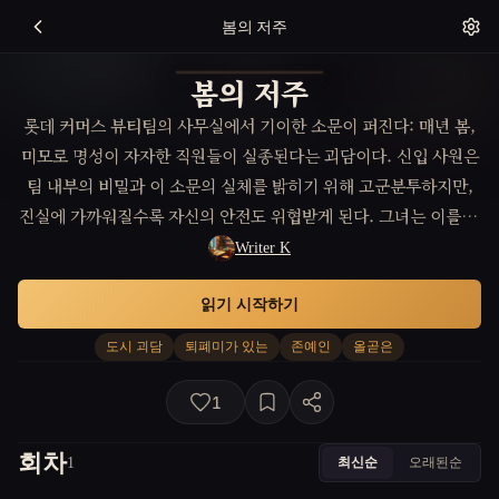
봄의 저주
봄의 저주
롯데 커머스 뷰티팀의 사무실에서 기이한 소문이 퍼진다: 매년 봄,
미모로 명성이 자자한 직원들이 실종된다는 괴담이다. 신입 사원은
팀 내부의 비밀과 이 소문의 실체를 밝히기 위해 고군분투하지만,
진실에 가까워질수록 자신의 안전도 위협받게 된다. 그녀는 이를 멈
추기 위해 사사로운 탐사 끝에 과거와 얽힌 충격적인 역사를 만나게
Writer K
된다.
읽기 시작하기
도시 괴담
퇴폐미가 있는
존예인
올곧은
1
회차
최신순
오래된순
1