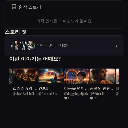
원작 스토리
아직 연재된 에피소드가 없어요
스토리 챗
›
캐릭터 3명과 대화
이런 이야기는 어때요?
의 유
갤러리 A의 비
YOGI
어둠을 넘어
꿈속의 연인,
괴담이 
@
clear Red-bellied
@
focused Sea
@
doggabigoljjack
@
Writer K
@
Eren
하세계
밀: 도시 괴담
서: 용기와 진
현실의 운명
래로 
1
110
Snake 29
cucumber 19
과 예술의 미
실의 여정
빠졌다
궁