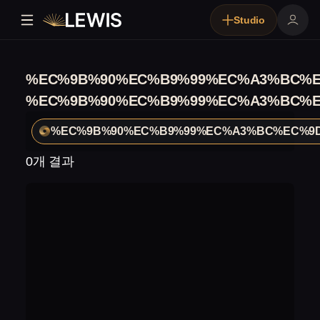
Studio
%EC%9B%90%EC%B9%99%EC%A3%BC%E
%EC%9B%90%EC%B9%99%EC%A3%BC%E
%EC%9B%90%EC%B9%99%EC%A3%BC%EC%9
0개 결과