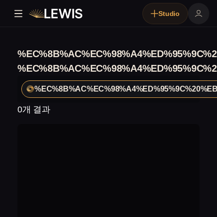
Studio
%EC%8B%AC%EC%98%A4%ED%95%9C%2
%EC%8B%AC%EC%98%A4%ED%95%9C%2
%EC%8B%AC%EC%98%A4%ED%95%9C%20%E
0개 결과