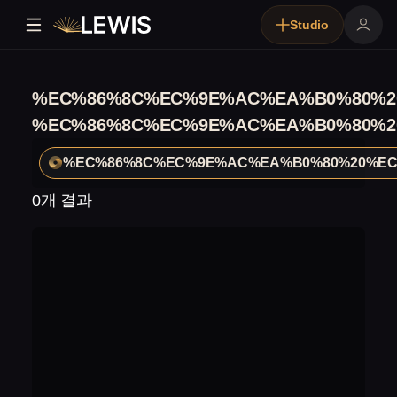
Studio
%EC%86%8C%EC%9E%AC%EA%B0%80%2
%EC%86%8C%EC%9E%AC%EA%B0%80%2
%EC%86%8C%EC%9E%AC%EA%B0%80%20%EC
0개 결과