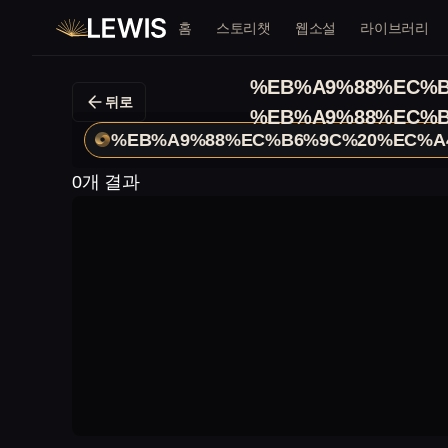
홈
스토리챗
웹소설
라이브러리
%EB%A9%88%EC%B
뒤로
%EB%A9%88%EC%B
%EB%A9%88%EC%B6%9C%20%EC%A
0개 결과