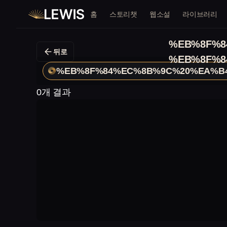
홈
스토리챗
웹소설
라이브러리
%EB%8F%8
뒤로
%EB%8F%8
%EB%8F%84%EC%8B%9C%20%EA%B
0개 결과