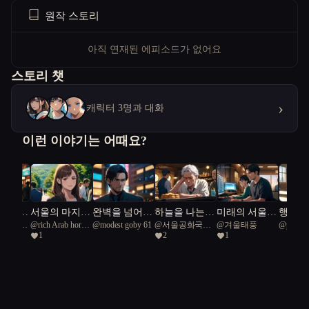
원작 스토리
아직 연재된 에피소드가 없어요
스토리 챗
›
캐릭터 3명과 대화
이런 이야기는 어때요?
사랑,
서울의 마지막
완벽을 넘어서
하늘을 나는
미래의 서울,
행복의 
us Great
@
rich Arab horse
@
modest goby 61
@
서울공화국일
@
겨울태풍
@
poleon
능과 함
방패
는 시간
붕어빵
행복을 찾아
통으로
1
2
1
 63
41
급시민
여정
유랑하는 우리
되찾다
의 삶