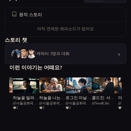
원작 스토리
아직 연재된 에피소드가 없어요
스토리 챗
›
캐릭터 3명과 대화
이런 이야기는 어때요?
상곡
하늘을 빌려준
하늘을 나는
로그인 아날로
콜드진: 서울
미래의
공화국일
@
서울공화국일
@
서울공화국일
@
서울공화국일
@
SeoulCitiz
@
세계
하루
붕어빵
그
프로토콜
에서 
2
2
2
1
급시민
급시민
급시민
지키다