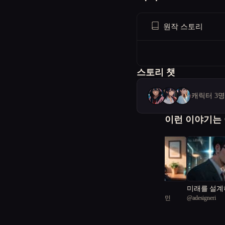
원작 스토리
스토리 챗
캐릭터 3
이런 이야기는
서울몽상곡
미래를 설계
@
서울공화국일급시민
@
adesigneri
1