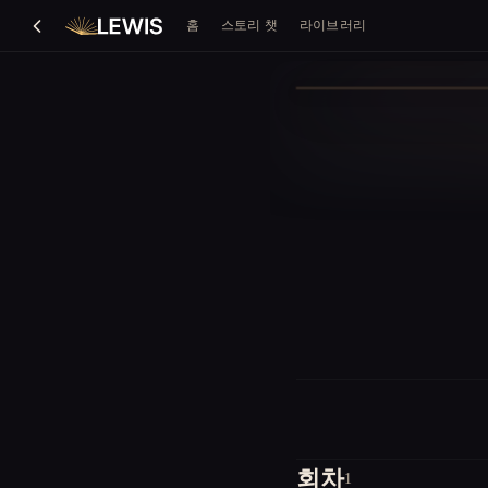
홈
스토리 챗
라이브러리
회차
1