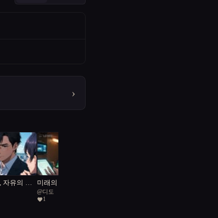
›
, 자유의 불
미래의 눈: 서울 아파트
@
디도
의 비밀
1