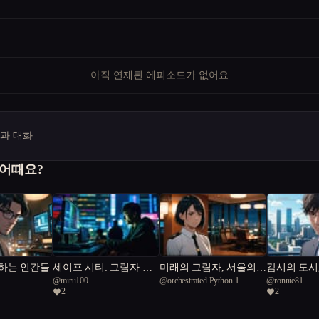
아직 연재된 에피소드가 없어요
명과 대화
 어때요?
하는 인간들
세이프 시티: 그림자 속
미래의 그림자, 서울의
감시의 도시
@
miru100
@
orchestrated Python 1
@
ronnie81
연결
불꽃
꽃
2
2