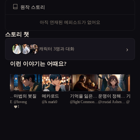
원작 스토리
아직 연재된 에피소드가 없어요
스토리 챗
›
캐릭터 3명과 대화
이런 이야기는 어때요?
 사이의
마법의 붓질
메카로드
기억을 잃은
운명이 정해진
기억을
ghtBLUE
@
loveog
@
k mark0
@
light Common
@
crucial Ashen-
@
슈니
아버지와 상처
도시에서 혼자
소녀와
1
Loon 41
headed grebe 24
를 숨긴 가족
희망을 믿는
학교
소녀