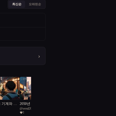
최신순
오래된순
›
: 기계와 인
2050년 서울 : 나는 누구
@
seoul2074
인가?
1