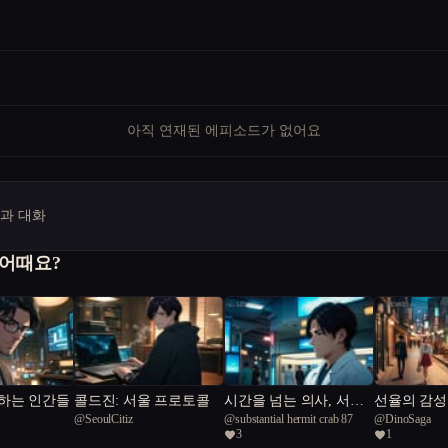
아직 연재된 에피소드가 없어요
명과 대화
 어때요?
하는 인간들
콜드진: 서울 프로토콜
시간을 넘는 의사, 서울
선율의 감성
@
SeoulCitiz
@
substantial hermit crab 87
@
DinoSaga
을 구하다
간의 조화
3
1