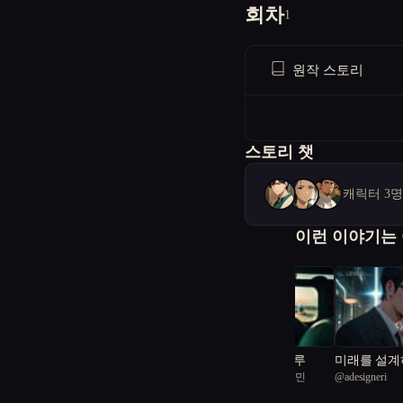
회차
1
원작 스토리
스토리 챗
캐릭터 3
이런 이야기는
하늘을 빌려준 하루
미래를 설계
@
서울공화국일급시민
@
adesigneri
2