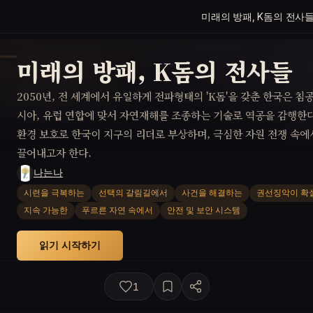
미래의 방패, K돔의 전사
미래의 방패, K돔의 전사들
2050년, 전 세계에서 유일하게 전파형태의 'K돔'을 갖춘 한국은 침공
시아, 유럽 연합에 맞서 자연재해를 조종하는 기술로 역공을 감행한다
환경 보호로 한국이 지구의 리더로 부상하며, 극심한 자원 전쟁 속에
끌어내고자 한다.
나는나
시련을 극복하는
선택의 갈림길에서
사건을 해결하는
권선징악이 확
지속 가능한
푸르른 자연 속에서
안전 및 보안 시스템
읽기 시작하기
1