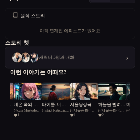
원작 스토리
아직 연재된 에피소드가 없어요
스토리 챗
›
캐릭터 3명과 대화
이런 이야기는 어때요?
시대:
네온 속의 창
타이틀: 네온
서울몽상곡
하늘을 빌려준
미래를
_O
@
cute Mastodon
@
strict Reticulated
@
서울공화국일
@
서울공화국일
@
adesign
체와 인
조자들
빛 속의 진실
하루
는 인
1
1
2
38
fish 98
급시민
급시민
새로운