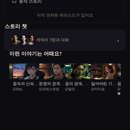
원작 스토리
아직 연재된 에피소드가 없어요
스토리 챗
›
캐릭터 3명과 대화
이런 이야기는 어때요?
는 알
꿈속의 산속
운명의 경계에
꿈의 경계, 낙
잃어버린 기억
꿈의 무
lvet
@
flirty
@
포레스트정
@
말리
@
미미숑
@
광양동
여정
서
원의 그림자
의 화가 마을
달음의
1
Riofluorodon 37
김창두