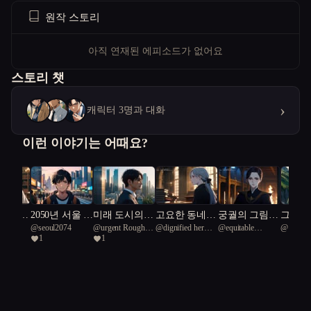
원작 스토리
아직 연재된 에피소드가 없어요
스토리 챗
›
캐릭터 3명과 대화
이런 이야기는 어때요?
은 도서
2050년 서울 :
미래 도시의
고요한 동네,
궁궐의 그림자
그곳에
@
seoul2074
@
urgent Rough
@
dignified hermit
@
equitable
@
몽탄
인류 최후
나는 누구인
건축가: 자연
수수께끼 동아
에 첫사랑이
1
1
Green Snake 45
crab 50
Komodo Dragon
가?
과 기술의 교
리
숨었다
97
향곡