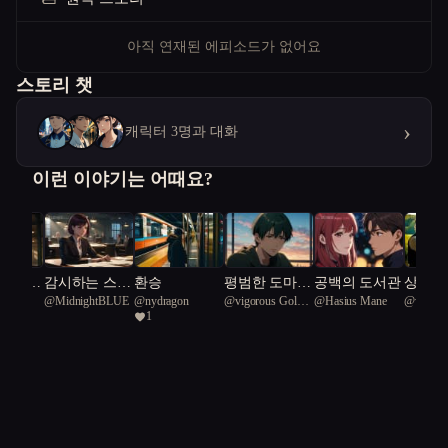
아직 연재된 에피소드가 없어요
스토리 챗
›
캐릭터 3명과 대화
이런 이야기는 어때요?
로 엮인
감시하는 스파
환승
평범한 도마뱀
공백의 도서관
상처를
@
MidnightBLUE
@
nydragon
@
vigorous Golden
@
Hasius Mane
@
won09
이 지켜야 하
의 사냥터 혁
피아노
1
Iguana 47
는 가족
명