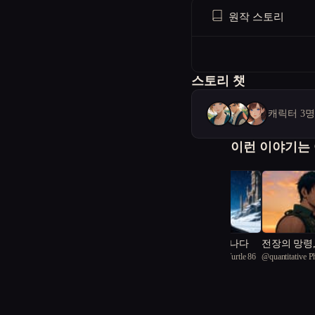
원작 스토리
스토리 챗
캐릭터 3
이런 이야기는
얼음 속에서 깨어나다
전장의 망령,
@
sensitive Diamond Turtle 86
@
quantitative P
다