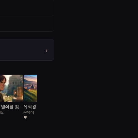
›
 열쇠를 찾아
유희왕: 신의 카드 운명
UE
@
유메
의 여정
1