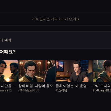
아직 연재된 에피소드가 없어요
명과 대화
 어때요?
 시간을 넘
왕의 비밀, 사랑의 음모
굽히지 않는 자, 운명을
고대 도시의
heasant 32
@
MidnightBLUE
@
호야님
@
MidnightBL
탐하다.
서