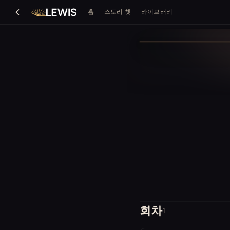
홈
스토리 챗
라이브러리
회차
1