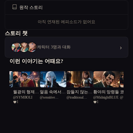
원작 스토리
아직 연재된 에피소드가 없어요
스토리 챗
›
캐릭터 3명과 대화
이런 이야기는 어때요?
신화
월광의 형제:
얼음 속에서
잠들지 않는
황야의 망령들
코드와 
1017
@
SYMBOLI
@
sensitive
@
traditional
@
MidnightBLUE
@
이덤
빛과 그림자의
깨어나다
기사단의 금지
알고리
1
1
Diamond Turtle 86
Sparrow 36
개화
된 밤
웅