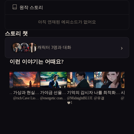
원작 스토리
아직 연재된 에피소드가 없어요
스토리 챗
›
캐릭터 3명과 대화
이런 이야기는 어때요?
 경계를
가상과 현실의
가야금 선율,
기억의 감시자
나를 최적화중
시간의
리탕
@
rich Cave Lion
@
energetic crane
@
MidnightBLUE
@
유결
@
Midni
상상력
경계: 우주 재
신분을 넘다
중입니다.
넘다
1
51
57
난과 인간성의
진실