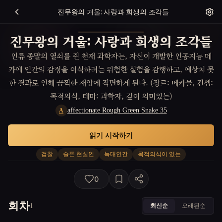
진무왕의 거울: 사랑과 희생의 조각들
진무왕의 거울: 사랑과 희생의 조각들
인류 종말의 열쇠를 쥔 천재 과학자는, 자신이 개발한 인공지능 메
카에 인간의 감정을 이식하려는 위험한 실험을 감행하고, 예상치 못
한 결과로 인해 끔찍한 재앙에 직면하게 된다. (장르: 메카물, 컨셉:
목적의식, 테마: 과학자, 깊이 의미있는)
affectionate Rough Green Snake 35
A
읽기 시작하기
검찰
슬픈 현실인
늑대인간
목적의식이 있는
0
회차
최신순
오래된순
1