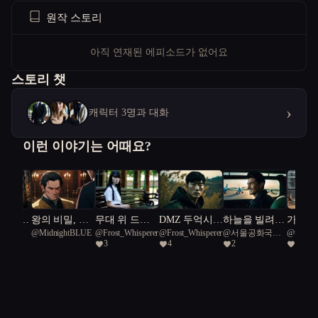
원작 스토리
아직 연재된 에피소드가 없어요
스토리 챗
›
캐릭터 3명과 대화
이런 이야기는 어때요?
와 불멸
왕의 비밀, 사
무대 위 드리
DMZ 두억시니
하늘을 빌려준
가상 현
th
@
MidnightBLUE
@
Frost_Whisperer
@
Frost_Whisperer
@
서울공화국일
@
urgent
랑의 음모
운 그림자
수색자
하루
머의 
3
4
2
1
급시민
Green Sn