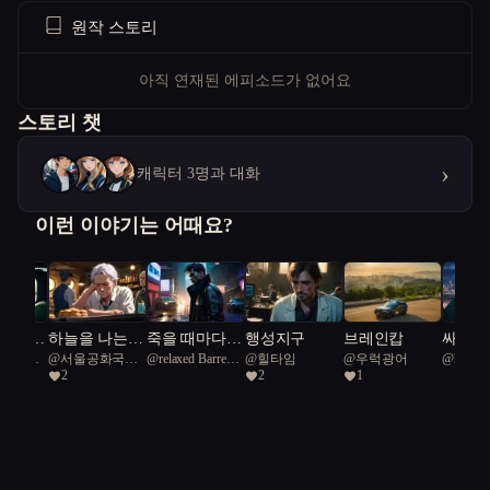
원작 스토리
아직 연재된 에피소드가 없어요
스토리 챗
›
캐릭터 3명과 대화
이런 이야기는 어때요?
 빌려준
하늘을 나는
죽을 때마다
행성지구
브레인캅
싸구려 
공화국일
@
서울공화국일
@
relaxed Barred
@
힐타임
@
우럭광어
@
hoho
붕어빵
내가 사라진다
스템을
2
2
1
급시민
owl 63
버그로
위기에
말숙이
한 탈