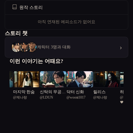
원작 스토리
아직 연재된 에피소드가 없어요
스토리 챗
›
캐릭터 3명과 대화
이런 이야기는 어때요?
구
마지막 한숨
신탁의 무공:
닥터 신화
릴리스
하늘을
임
@
제나랑
@
LDUN
@
wooni1017
@
제나랑
@
서울
음모와 배신의
하루
2
급시민
강호