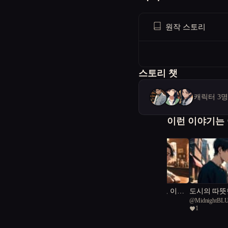
원작 스토리
스토리 챗
캐릭터 3
이런 이야기는
영혼을 담은 공간, 이오
도시의 따뜻
@
selee
@
MidnightBL
일스페이스
1