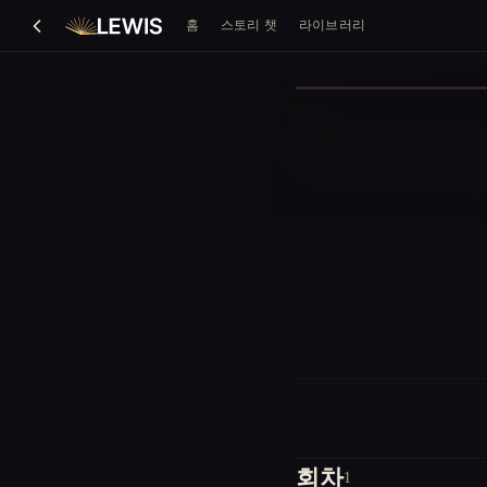
홈
스토리 챗
라이브러리
회차
1