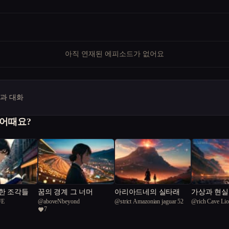
아직 연재된 에피소드가 없어요
명과 대화
 어때요?
한 조각들
꿈의 경계 그 너머
아리아드네의 실타래
가상과 현실
UE
@
aboveNbeyond
@
strict Amazonian jaguar 52
@
rich Cave Li
주 재난과 
7