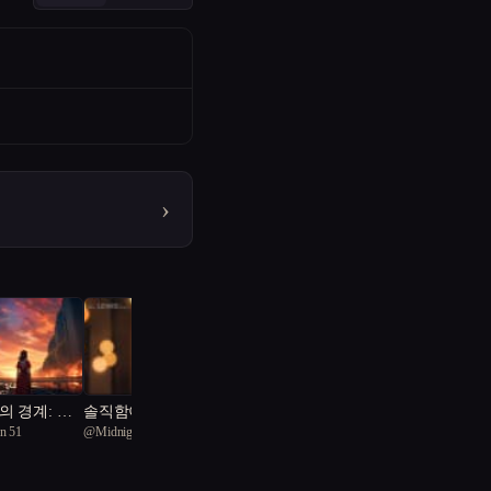
›
의 경계: 우
솔직함이 금지된 식탁
on 51
@
MidnightBLUE
인간성의 진실