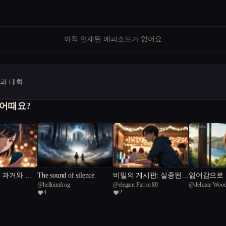
아직 연재된 에피소드가 없어요
명과 대화
 어때요?
 과거와 미
The sound of silence
비밀의 게시판: 실종된
잃어감으로
@
helloimfrog
@
elegant Parrot 80
@
delicate Woo
아이돌을 찾아서
4
2