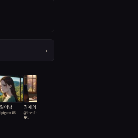
›
 일어남
최애의 스파이가 되었다
d pigeon 68
@
keen Limnoskelis 59
1