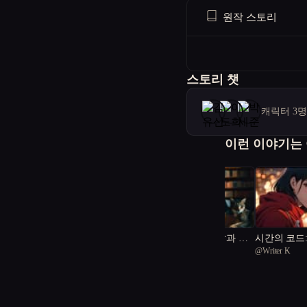
원작 스토리
스토리 챗
캐릭터 3
이런 이야기는
도시의 여우: 개발과 유
시간의 코드:
@
goodhjh0312
@
Writer K
머 사이
래의 교차점