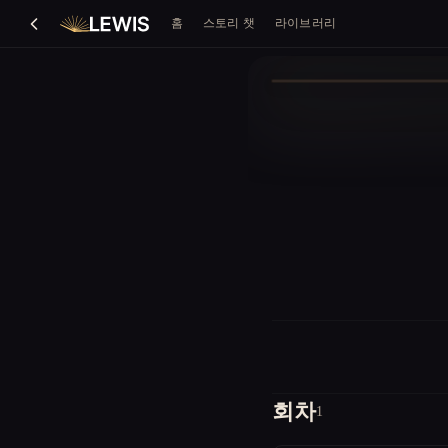
홈
스토리 챗
라이브러리
회차
1