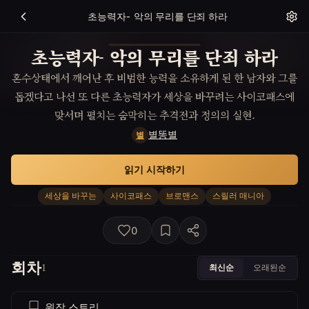
초능력자- 악의 무리를 단죄 하라
초능력자- 악의 무리를 단죄 하라
혼수상태에서 깨어난 후 비범한 능력을 소유하게 된 한 남자와 그를
돕겠다고 나선 또 다른 초능력자가 세상을 바꾸려는 사이코패스에
맞서며 펼치는 숨막히는 추격전과 정의의 실현.
별똥별
별
읽기 시작하기
세상을 바꾸는
사이코패스
브로맨스
스릴러 매니아
0
회차
최신순
오래된순
1
원작 스토리