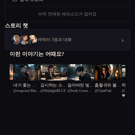
아직 연재된 에피소드가 없어요
스토리 챗
›
캐릭터 3명과 대화
이런 이야기는 어때요?
상곡
내가 쫓는 괴
감시하는 스파
잃어버린 빛의
흡혈귀와 불멸
하늘을
공화국일
@
respected Black
@
MidnightBLUE
@
lively Green
@
ClearPath
@
서울
물의 향기가
이 지켜야 하
화가
의 노래
하루
2
Wingstar 39
turtle 9
급시민
난다
는 가족