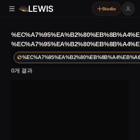
Studio
%EC%A7%95%EA%B2%80%EB%8B%A4%E
%EC%A7%95%EA%B2%80%EB%8B%A4%E
%EC%A7%95%EA%B2%80%EB%8B%A4%EB%A6
0개 결과