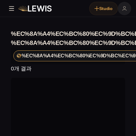
Studio
%EC%8A%A4%EC%BC%80%EC%9D%BC%E
%EC%8A%A4%EC%BC%80%EC%9D%BC%E
%EC%8A%A4%EC%BC%80%EC%9D%BC%EC%9
0개 결과