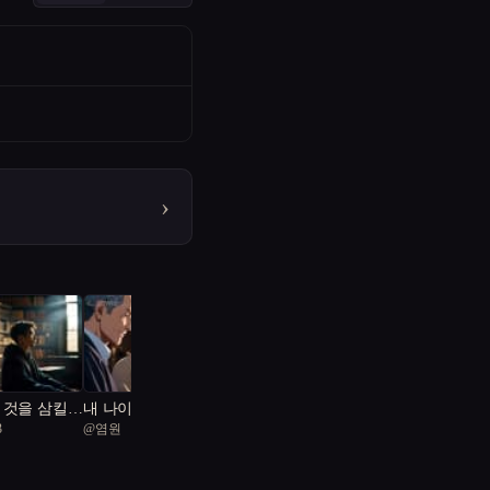
›
 것을 삼킬
내 나이 곧 80, 침착맨과
3
@
염원
기안84 기술없이 못살
아!