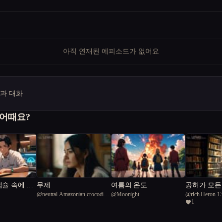
아직 연재된 에피소드가 없어요
명과 대화
 어때요?
캡슐 속에 잊
무제
여름의 온도
공허가 모든
@
neutral Amazonian crocodile
@
Moonight
@
rich Heron 1
때
1
73