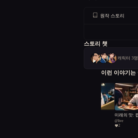
원작 스토리
스토리 챗
캐릭터 3
이런 이야기는
어머니의 인형극
미래의 맛: 
@
live
@
live
혀진 온기
1
2