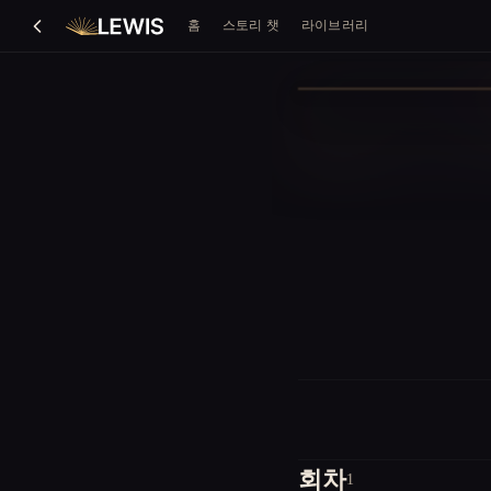
홈
스토리 챗
라이브러리
회차
1