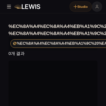
Studio
%EC%8A%A4%EC%8A%A4%EB%A1%9C%2
%EC%8A%A4%EC%8A%A4%EB%A1%9C%2
%EC%8A%A4%EC%8A%A4%EB%A1%9C%20%E
0개 결과