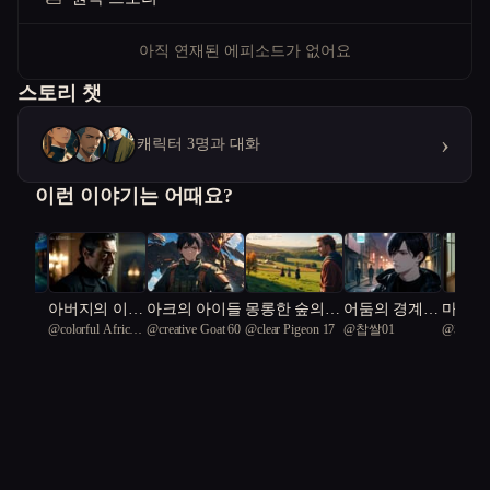
아직 연재된 에피소드가 없어요
스토리 챗
›
캐릭터 3명과 대화
이런 이야기는 어때요?
아버지의 이름
아크의 아이들
몽롱한 숲의
어둠의 경계에
마지막
27
@
colorful African
@
creative Goat 60
@
clear Pigeon 17
@
찹쌀01
@
제나
으로
그림자
서
warana 50