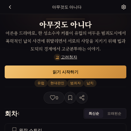
아무것도 아니다
아무것도 아니다
어른용 드라마로, 한 성소수자 커플이 유럽의 어두운 범죄도시에서
폭력적인 납치 사건에 휘말리면서 서로의 사랑을 지키기 위해 법과
도덕의 경계에서 고군분투하는 이야기.
고려청자
고
읽기 시작하기
유럽
현대판인
범죄자
납치
0
회차
최신순
오래된순
1
원작 스토리