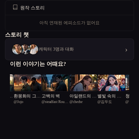
원작 스토리
아직 연재된 에피소드가 없어요
스토리 챗
›
캐릭터 3명과 대화
이런 이야기는 어때요?
 스파이
환몽화의 그림
고백의 벽
아일랜드의 법
별빛 속의 갈
청춘의
@
Jojo
@
steadfast Rough
@
cheche
@
김두도
@
허기
었다
자 아래 아이
칙
림길
lis 59
Green Snake 92
들