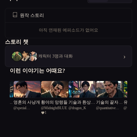
원작 스토리
아직 연재된 에피소드가 없어요
스토리 챗
›
캐릭터 3명과 대화
이런 이야기는 어때요?
 없는
영혼의 사냥개
황야의 망령들
기술과 환상의
기술의 끝자락
유리 돔
준
@
special
@
MidnightBLUE
@
dragon_K
@
quantitative
@
free K
경계
에서
신념과
1
Vermilion Tit 73
Dracoraptor 76
Dragon 