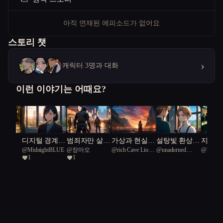
아직 연재된 에피소드가 없어요
스토리 챗
›
캐릭터 3명과 대화
이런 이야기는 어때요?
 한숨
디지털 경계의
범죄자만 살아
가상과 현실의
설탕빛 환상에
지성의
랑
@
MidnightBLUE
@
장마오
@
rich Cave Lion
@
unadorned
@
leteatb
춤
남을 수 있는
경계: 우주 재
갇힌 슬픔
따라가
1
1
51
Dorignatus 44
도시 : 워닝
난과 인간성의
진실