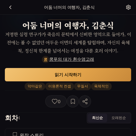
어둠 너머의 여행자, 김춘식
어둠 너머의 여행자, 김춘식
저명한 심령 연구가가 죽음의 문턱에서 신비한 영역으로 들어가, 이
전에는 볼 수 없었던 어두운 이면의 세계를 탐험하며, 자신의 육체
적, 정신적 한계를 넘어서는 여정을 다룬 호러 이야기.
쿵푸의 대가 흰수염고래
쿵
읽기 시작하기
악마같은
이원론적 컨셉
무질서
육체적인
0
회차
최신순
오래된순
1
원작 스토리