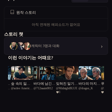
원작 스토리
아직 연재된 에피소드가 없어요
스토리 챗
›
캐릭터 3명과 대화
이런 이야기는 어때요?
의 메아
숲 속의 잃어
바다에 남긴
잊혀진 일기와
바다의 마지막
푸른 머
ic crane
@
active American
@
712naain0812
@
MidnightBLUE
@
dragon_K
@
버린 진실
도자기 이야기
영웅들의 서사
인사
녀의 
1
1
badger 36
시