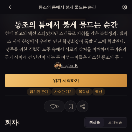
동조의 틈에서 붉게 물드는 순간
동조의 틈에서 붉게 물드는 순간
한때 최고의 액션 스타였지만 스캔들로 자취를 감춘 복학생과, 캠퍼
스 시위 현장에서 우연히 만난 학생회장이 폭발 사고에 휘말린다.
생존을 위한 격렬한 도주 속에서 서로의 상처를 이해하며 두려움과
금기 사이에 선 연인이 되는 두 여성—이들은 사소한 동조의 틈으로
세상의 규칙을 무너뜨릴 수 있을까?
dragon_K
읽기 시작하기
금기된 관계
사소한 계기
복학생
액션
0
회차
최신순
오래된순
1