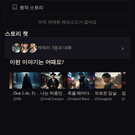
원작 스토리
아직 연재된 에피소드가 없어요
스토리 챗
›
캐릭터 3명과 대화
이런 이야기는 어때요?
 그림자
Dear Life, Fro
나는 하층민인
죽을 때마다
외로운 암살자
잠들지
le
@
lilh
@
vivid European
@
relaxed Barred
@
Seongmin
@
traditi
사랑이
m Death
데 권력의 심
내가 사라진다
역사의 암호를
기사단
Dragon
tortoise 96
owl 63
Sparrow 
부름꾼이 됐다
쥐다
된 밤