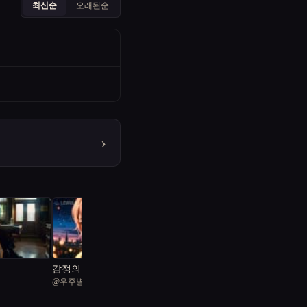
최신순
오래된순
›
감정의 온도: 인간 보호
@
우주별행성
구역