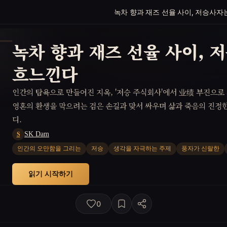
녹차 향과 재즈 선율 사이, 저승사자
녹차 향과 재즈 선율 사이, 
흐느낀다
인간의 탐욕으로 만들어진 지옥, '저승 주식회사'에서 业绩 부진으로 
영혼의 환생을 막으려는 검은 손길과 맞서 싸우며 삶과 죽음의 진정한
디.
SK Dam
S
인간의 오만함을 그리는
저승
생각을 자극하는 주제
풍자가 신랄한
읽기 시작하기
0