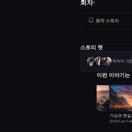
회차
1
원작 스토리
스토리 챗
캐릭터 3
이런 이야기는
자유
가상과 현실의
@
이나
@
rich Cave Lio
주 재난과 
1