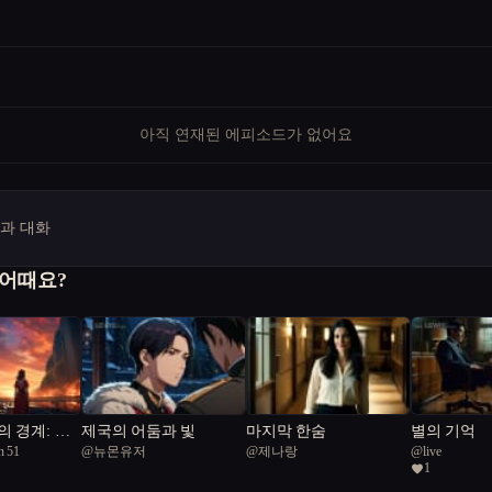
아직 연재된 에피소드가 없어요
명과 대화
 어때요?
 경계: 우
제국의 어둠과 빛
마지막 한숨
별의 기억
n 51
@
뉴몬유저
@
제나랑
@
live
인간성의 진실
1