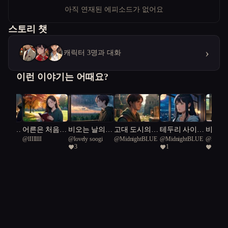
아직 연재된 에피소드가 없어요
스토리 챗
›
캐릭터 3명과 대화
이런 이야기는 어때요?
로 세상
어른은 처음이
비오는 날의
고대 도시의
테두리 사이의
비밀의
@
lIIIlllI
@
lovely soogi
@
MidnightBLUE
@
MidnightBLUE
@
Midni
꾸려는
라
라일락
열쇠를 찾아서
용서
3
1
2