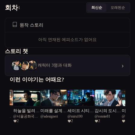
회차
최신순
오래된순
1
원작 스토리
아직 연재된 에피소드가 없어요
스토리 챗
›
캐릭터 3명과 대화
이런 이야기는 어때요?
상곡
하늘을 빌려준
미래를 설계하
세이프 시티:
감시의 도시,
미래의 
공화국일
@
서울공화국일
@
adesigneri
@
miru100
@
ronnie81
@
디도
하루
는 인간들
그림자 속 연
자유의 불꽃
울 아
2
2
2
1
급시민
결
비밀