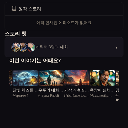
원작 스토리
아직 연재된 에피소드가 없어요
스토리 챗
›
캐릭터 3명과 대화
이런 이야기는 어때요?
래프트
달빛 치즈를
우주의 대화:
가상과 현실의
욕망이 실체가
경계의
otus
@
sparrow4
@
Space Rabbit
@
rich Cave Lion
@
trustworthy
@
gogoCa
란 캠페
찾아서
평화의 서막
경계: 우주 재
된 우주 오디
피어
1
51
Korean cow 95
공허의 틈
난과 인간성의
션
진실