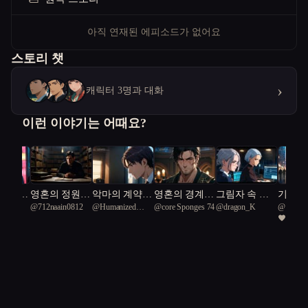
아직 연재된 에피소드가 없어요
스토리 챗
›
캐릭터 3명과 대화
이런 이야기는 어때요?
작범,
영혼의 정원,
악마의 계약
영혼의 경계에
그림자 속 진
기억의 
in0812
@
712naain0812
@
Humanized
@
core Sponges 74
@
dragon_K
@
키위
 계약했
희생의 비밀
서: 인간의 가
서
실의 전쟁
시간의
1
Barred owl 84
면