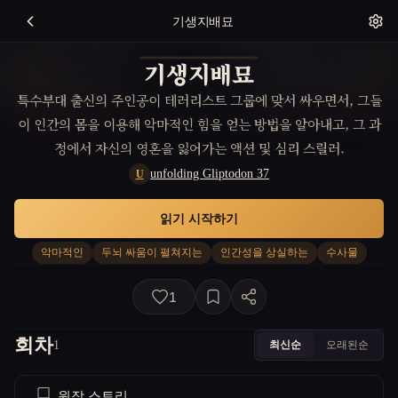
기생지배묘
기생지배묘
특수부대 출신의 주인공이 테러리스트 그룹에 맞서 싸우면서, 그들
이 인간의 몸을 이용해 악마적인 힘을 얻는 방법을 알아내고, 그 과
정에서 자신의 영혼을 잃어가는 액션 및 심리 스릴러.
unfolding Gliptodon 37
U
읽기 시작하기
악마적인
두뇌 싸움이 펼쳐지는
인간성을 상실하는
수사물
1
회차
최신순
오래된순
1
원작 스토리