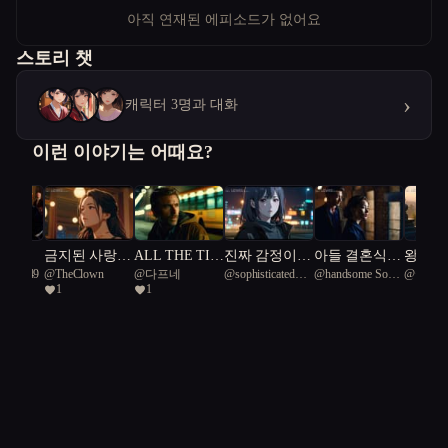
아직 연재된 에피소드가 없어요
스토리 챗
›
캐릭터 3명과 대화
이런 이야기는 어때요?
금지된 사랑의
ALL THE TIM
진짜 감정이
아들 결혼식에
왕이 울
 Seal 49
@
TheClown
@
다프네
@
sophisticated
@
handsome South
@
귤
그림자: 복수
E
복제되는 세계
서 축가를 부
돼
1
1
Hawk 75
American parrot
와 진실의 저
에서 첫사랑이
른 가수가 사
68
편
생겼다
실은 사라진
딸이었습니다