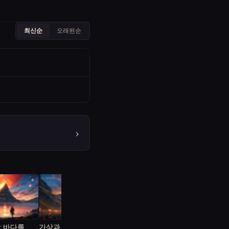
최신순
오래된순
›
: 바다를 넘
가상과 현실의 경계: 우