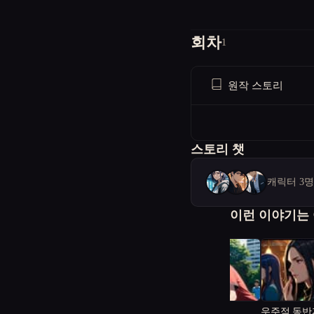
회차
1
원작 스토리
스토리 챗
캐릭터 3
이런 이야기는
말선생 말방구
우주적 동반