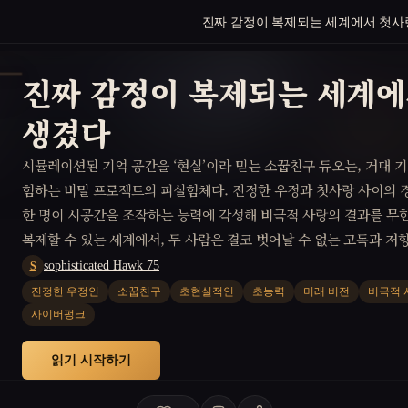
진짜 감정이 복제되는 세계에서 첫사
진짜 감정이 복제되는 세계
생겼다
시뮬레이션된 기억 공간을 ‘현실’이라 믿는 소꿉친구 듀오는, 거대 
험하는 비밀 프로젝트의 피실험체다. 진정한 우정과 첫사랑 사이의 
한 명이 시공간을 조작하는 능력에 각성해 비극적 사랑의 결과를 무
복제할 수 있는 세계에서, 두 사람은 결코 벗어날 수 없는 고독과 저
짜 미래를 찾으려 한다.
sophisticated Hawk 75
S
진정한 우정인
소꿉친구
초현실적인
초능력
미래 비전
비극적 
사이버펑크
읽기 시작하기