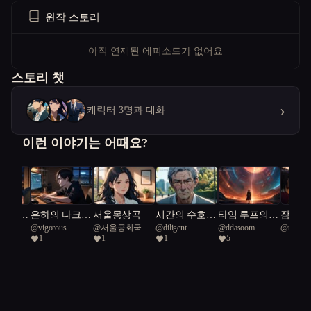
원작 스토리
아직 연재된 에피소드가 없어요
스토리 챗
›
캐릭터 3명과 대화
이런 이야기는 어때요?
 않는
은하의 다크
서울몽상곡
시간의 수호
타임 루프의
잠들지
님
@
vigorous
@
서울공화국일
@
diligent
@
ddasoom
@
traditi
명을 탐
히어로
자: 서울의 비
해적들: 디지
기사단
1
1
1
5
Rainbow Fish 36
급시민
European otter 42
Sparrow 
밀 추격전
털 서울의 모
된 밤
험