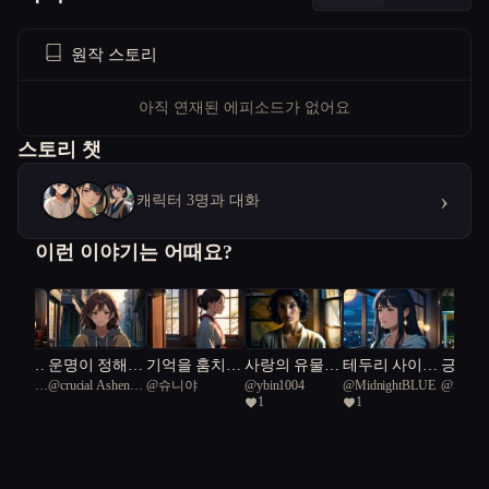
원작 스토리
아직 연재된 에피소드가 없어요
스토리 챗
›
캐릭터 3명과 대화
이런 이야기는 어때요?
 잃은
운명이 정해진
기억을 훔치는
사랑의 유물,
테두리 사이의
긍정의
Common
@
crucial Ashen-
@
슈니야
@
ybin1004
@
MidnightBLUE
@
Single
와 상처
도시에서 혼자
소녀와 한옥
시간을 잇다
용서
맨
1
1
headed grebe 24
 가족
희망을 믿는
학교
소녀