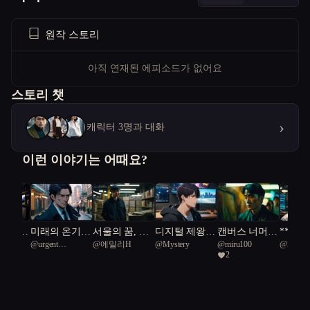
원작 스토리
아직 연재된 에피소드가 없어요
스토리 챗
›
캐릭터 3명과 대화
이런 이야기는 어때요?
진실,
미래의 온기,
서울의 꿈, 기
디지털 제왕의
캔버스 너머
**아리
 OK
@
urgent
@
에밀리H
@
Mystery
@
miru100
@
Myste
 세계
잃어버린 인간
계의 온기
귀환
서울
삭임**
2
Duncleosteus 10
성