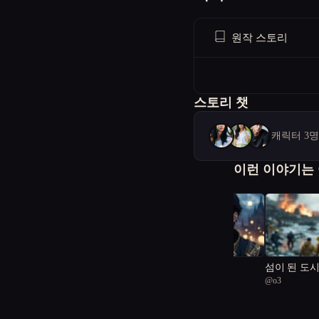
원작 스토리
스토리 챗
캐릭터 3
이런 이야기는
영웅의 자격
섬이 된 도시
@
소화잘되는고기
@
o3
자락