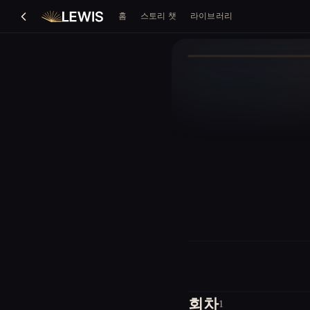
홈
스토리 챗
라이브러리
회차
1