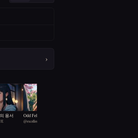
›
의 용서
Odd Fellows
UE
@
excellent Reticulated fish 28