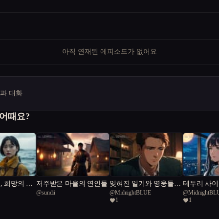
아직 연재된 에피소드가 없어요
명과 대화
 어때요?
, 희망의 끝
저주받은 마을의 연인들
잊혀진 일기와 영웅들의
테두리 사이
@
sundii
@
MidnightBLUE
@
MidnightBL
서사시
1
1