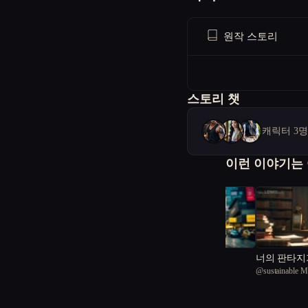
원작 스토리
스토리 챗
캐릭터 3
이런 이야기는
미래를 걷는 아이
너의 판타지
@
쵸코칸쵸
@
sustainable 