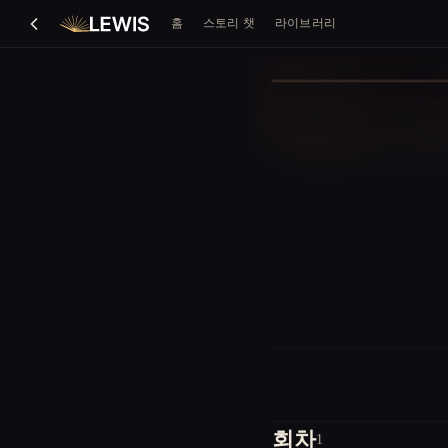
홈
스토리 챗
라이브러리
회차
1