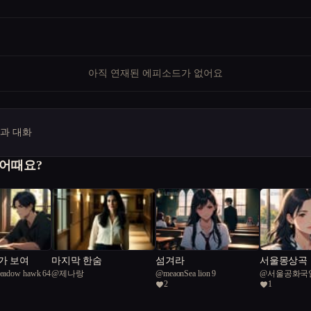
아직 연재된 에피소드가 없어요
명과 대화
 어때요?
가 보여
마지막 한숨
섬겨라
서울몽상곡
Meadow hawk 64
@
제나랑
@
meaonSea lion 9
@
서울공화국
2
1