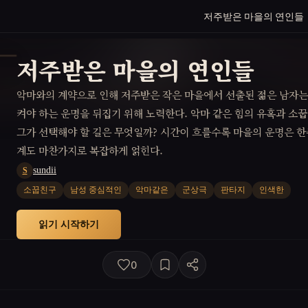
저주받은 마을의 연인들
저주받은 마을의 연인들
악마와의 계약으로 인해 저주받은 작은 마을에서 선출된 젊은 남자는
켜야 하는 운명을 뒤집기 위해 노력한다. 악마 같은 힘의 유혹과 소
그가 선택해야 할 길은 무엇일까? 시간이 흐를수록 마을의 운명은 한
계도 마찬가지로 복잡하게 얽힌다.
sundii
S
소꿉친구
남성 중심적인
악마같은
군상극
판타지
인색한
읽기 시작하기
0