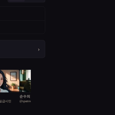
›
순수의 그림자: 악마를
일급시민
@
sparrow4
숭배하는 친구