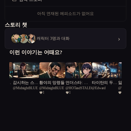
아직 연재된 에피소드가 없어요
스토리 챗
›
캐릭터 3명과 대화
이런 이야기는 어때요?
성 : 새
감시하는 스파
황야의 망령들
언더스타: 금
타이탄의 두
잃어버
@
MidnightBLUE
@
MidnightBLUE
@
HOTandSTALECOLA
@
Edward
@
THE 
인류의
이 지켜야 하
지된 별들의
얼굴: 인간의
의 유
1
1
1
 찾아
는 가족
연대기
선택을 맞다