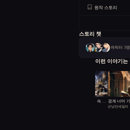
원작 스토리
스토리 챗
캐릭터 3
이런 이야기는
재건의 날개: 폐허 속 저
경계 너머 
@
에이
@
낭만세일러
항