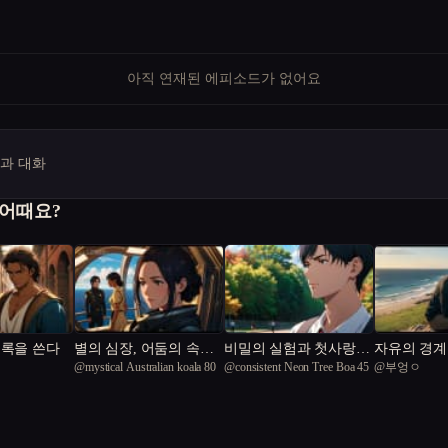
아직 연재된 에피소드가 없어요
명과 대화
 어때요?
기록을 쓴다
별의 심장, 어둠의 속삭
비밀의 실험과 첫사랑의
자유의 경계
@
mystical Australian koala 80
@
consistent Neon Tree Boa 45
@
부엉ㅇ
임
선택