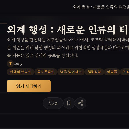
외계 행성 : 새로운 인류의 터전
외계 행성 : 새로운 인류의 
외계 행성을 탐험하는 지구인들의 이야기에서, 코즈믹 호러와 서바이
은 생존을 위해 낯선 행성의 괴이하고 위협적인 생명체들과 마주하며
을 되묻는 깊은 심리적 공포를 경험한다.
Testy
T
선택의 연속인
음모론적인
벽을 넘어서는
B급 감성
성장물
판
읽기 시작하기
2