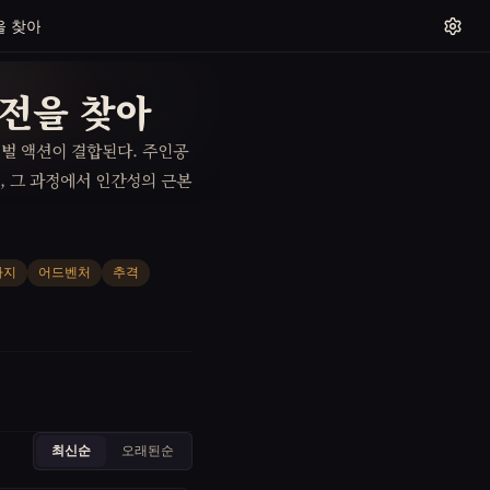
을 찾아
터전을 찾아
벌 액션이 결합된다. 주인공
, 그 과정에서 인간성의 근본
타지
어드벤처
추격
최신순
오래된순