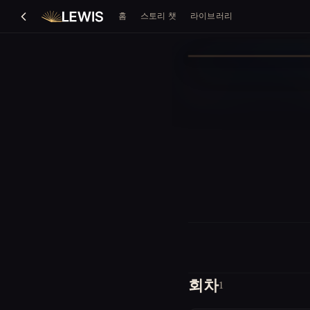
홈
스토리 챗
라이브러리
회차
1