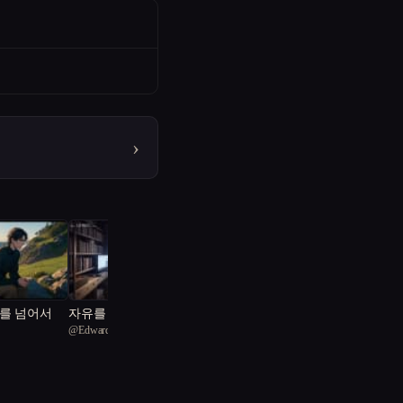
›
를 넘어서
자유를 꿈꾸는 복제 인간
@
Edward
의 여정